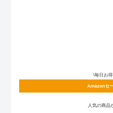
\毎日お
Amazon
人気の商品