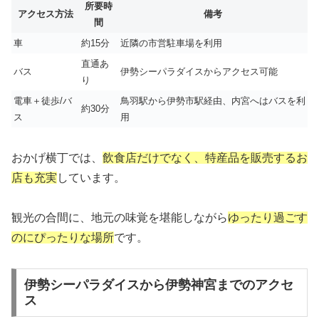
所要時
アクセス方法
備考
間
車
約15分
近隣の市営駐車場を利用
直通あ
バス
伊勢シーパラダイスからアクセス可能
り
電車＋徒歩/バ
鳥羽駅から伊勢市駅経由、内宮へはバスを利
約30分
ス
用
おかげ横丁では、
飲食店だけでなく、特産品を販売するお
店も充実
しています。
観光の合間に、地元の味覚を堪能しながら
ゆったり過ごす
のにぴったりな場所
です。
伊勢シーパラダイスから伊勢神宮までのアクセ
ス