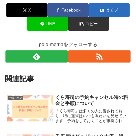
X
Facebook
はてブ
LINE
コピー
polo-merriaをフォローする
関連記事
くら寿司の予約キャンセル時の料
生活・文化
金と手順について
「くら寿司」は多くの人に愛されてお
り、特に週末はいつも賑わいを見せてい
ます。予約をしておくことが推奨されて
いますが、予定が変更になることもあり
ますよね。そんな時、予約のキャンセル
方法やそれに伴う料金について知ってお