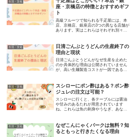
千疋屋はどこがいい？本店・銀
生活・文化
くことは重要です。もし予約...
座・京橋店の特徴とおすすめギフ
ト
高級フルーツで知られる千疋屋には、本
店、京橋店、銀座店の3つの異なる店舗が
あります。実はこれらはそれぞれ別々の
会社によって運営されており、取り扱っ
ている商品ラインナップも異なります。
各店舗の特徴を理解することで、贈り物
日清ごんぶとうどんの生産終了の
生活・文化
を選ぶ際にも新しい視点...
理由と現状
日清ごんぶとうどんがなぜ生産を止めた
のか具体的な理由は公開されていません
が、高い生麺製造コストが一因であると
されています。 この記事では、以下の質
問に答えていきます。 ・日清がごんぶと
うどんの生産をなぜ終了させたのか？ ・
スシローにポン酢はある？ポン酢
生活・文化
現在、ごんぶとうど...
ジュレの注文は可能？
スシローに行くと、各テーブルには醤油
や甘みのあるたれが用意されています
ね。これらは魚の刺身やうなぎ、あなご
などに欠かせない調味料ですが、実は寿
司にはポン酢の方が合うことも多いで
す。ポン酢の酸味と旨味は、寿司の味を
なぜこんにゃくパークは無料？知
生活・文化
一層引き立ててくれるのです。...
るともっと行きたくなる理由