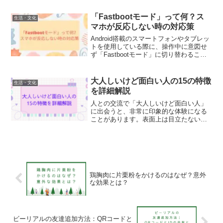
チを測れるアイデアをいくつか紹介しま
す。7センチメートルはどのくらいの長
「Fastbootモード」って何？ス
生活・文化
さ？日常生活でよく目...
マホが反応しない時の対応策
Android搭載のスマートフォンやタブレッ
トを使用している際に、操作中に意図せ
ず「Fastbootモード」に切り替わること
があります。このモードでは、デバイス
によって異なるものの、多くの場合、黒
背景に「fastboot」という英語のメッセ...
大人しいけど面白い人の15の特徴
生活・文化
を詳細解説
人との交流で「大人しいけど面白い人」
に出会うと、非常に印象的な体験になる
ことがあります。表面上は目立たない彼
らですが、内面には独自の魅力と豊かな
個性が秘められています。この記事で
は、そんな人物の15の特徴を紹介し、彼
らの魅力に迫ります。大人...
鶏胸肉に片栗粉をかけるのはなぜ？意外
な効果とは？
ビーリアルの友達追加方法：QRコードと