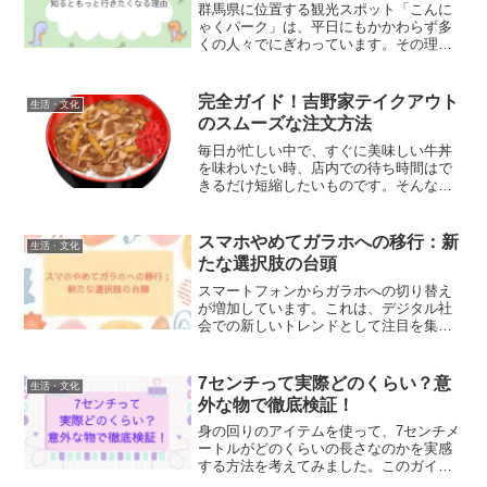
群馬県に位置する観光スポット「こんに
ゃくパーク」は、平日にもかかわらず多
くの人々でにぎわっています。その理由
の一つが、施設内で提供される数々の体
験が「無料」で楽しめることです。特
に、こんにゃく料理を味わえるバイキン
完全ガイド！吉野家テイクアウト
生活・文化
グや製造現場を見学できる工...
のスムーズな注文方法
毎日が忙しい中で、すぐに美味しい牛丼
を味わいたい時、店内での待ち時間はで
きるだけ短縮したいものです。そんな時
に便利なのが吉野家のテイクアウトサー
ビスです。スマートフォンを使って簡単
に注文が可能で、店舗での待ち時間を気
スマホやめてガラホへの移行：新
生活・文化
にせず、オフィスや自宅で...
たな選択肢の台頭
スマートフォンからガラホへの切り替え
が増加しています。これは、デジタル社
会での新しいトレンドとして注目を集め
ており、特に若者や高齢者がスマートフ
ォンを手放し、ガラケーに回帰していま
す。この動きは、スマートフォンの利点
7センチって実際どのくらい？意
生活・文化
と欠点を再考する機会を提...
外な物で徹底検証！
身の回りのアイテムを使って、7センチメ
ートルがどのくらいの長さなのかを実感
する方法を考えてみました。このガイド
では、特別な道具がなくても簡単に7セン