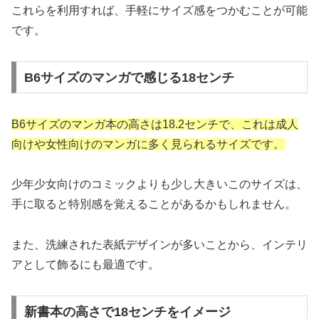
これらを利用すれば、手軽にサイズ感をつかむことが可能
です。
B6サイズのマンガで感じる18センチ
B6サイズのマンガ本の高さは18.2センチで、これは成人
向けや女性向けのマンガに多く見られるサイズです。
少年少女向けのコミックよりも少し大きいこのサイズは、
手に取ると特別感を覚えることがあるかもしれません。
また、洗練された表紙デザインが多いことから、インテリ
アとして飾るにも最適です。
新書本の高さで18センチをイメージ