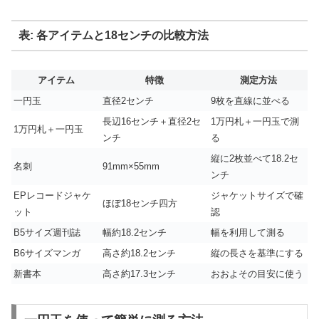
表: 各アイテムと18センチの比較方法
アイテム
特徴
測定方法
一円玉
直径2センチ
9枚を直線に並べる
長辺16センチ＋直径2セ
1万円札＋一円玉で測
1万円札＋一円玉
ンチ
る
縦に2枚並べて18.2セ
名刺
91mm×55mm
ンチ
EPレコードジャケ
ジャケットサイズで確
ほぼ18センチ四方
ット
認
B5サイズ週刊誌
幅約18.2センチ
幅を利用して測る
B6サイズマンガ
高さ約18.2センチ
縦の長さを基準にする
新書本
高さ約17.3センチ
おおよその目安に使う