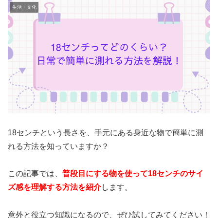
生活・文化
18センチという長さを、手元にある身近な物で簡単に測
れる方法を知っていますか？
この記事では、
普段目にする物を使って18センチのサイ
ズ感を理解する方法を紹介
します。
意外と役立つ知識になるので、ぜひ試してみてください！