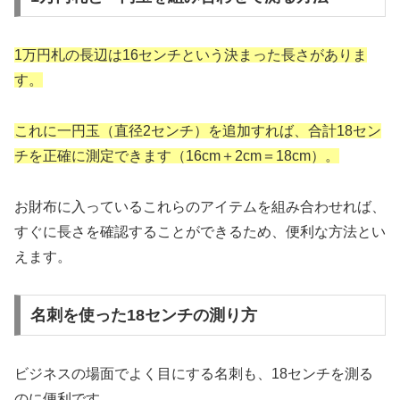
1万円札の長辺は16センチという決まった長さがありま
す。
これに一円玉（直径2センチ）を追加すれば、合計18セン
チを正確に測定できます（16cm＋2cm＝18cm）。
お財布に入っているこれらのアイテムを組み合わせれば、
すぐに長さを確認することができるため、便利な方法とい
えます。
名刺を使った18センチの測り方
ビジネスの場面でよく目にする名刺も、18センチを測る
のに便利です。