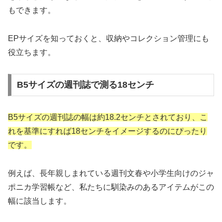
もできます。
EPサイズを知っておくと、収納やコレクション管理にも
役立ちます。
B5サイズの週刊誌で測る18センチ
B5サイズの週刊誌の幅は約18.2センチとされており、こ
れを基準にすれば18センチをイメージするのにぴったり
です。
例えば、長年親しまれている週刊文春や小学生向けのジャ
ポニカ学習帳など、私たちに馴染みのあるアイテムがこの
幅に該当します。