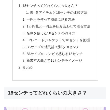
18センチってどれくらいの大きさ？
表: 各アイテムと18センチの比較方法
一円玉を使って簡単に測る方法
1万円札と一円玉を組み合わせて測る方法
名刺を使った18センチの測り方
EPレコードジャケットで18センチを把握
B5サイズの週刊誌で測る18センチ
B6サイズのマンガで感じる18センチ
新書本の高さで18センチをイメージ
まとめ
18センチってどれくらいの大きさ？