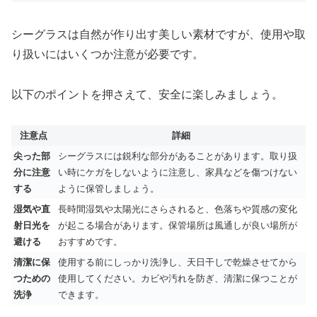
シーグラスは自然が作り出す美しい素材ですが、使用や取
り扱いにはいくつか注意が必要です。
以下のポイントを押さえて、安全に楽しみましょう。
注意点
詳細
尖った部
シーグラスには鋭利な部分があることがあります。取り扱
分に注意
い時にケガをしないように注意し、家具などを傷つけない
する
ように保管しましょう。
湿気や直
長時間湿気や太陽光にさらされると、色落ちや質感の変化
射日光を
が起こる場合があります。保管場所は風通しが良い場所が
避ける
おすすめです。
清潔に保
使用する前にしっかり洗浄し、天日干しで乾燥させてから
つための
使用してください。カビや汚れを防ぎ、清潔に保つことが
洗浄
できます。