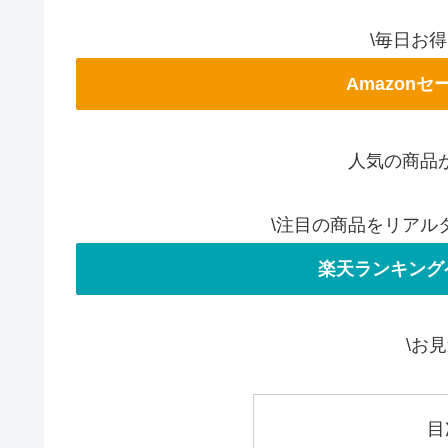
\毎日お
Amazon
人気の商品
\注目の商品をリアル
楽天ランキング
\お
目